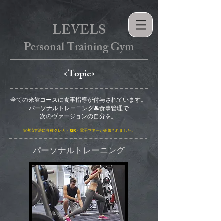
​LEVELS
Personal
Training Gym
​<Topic>
全ての来館コースに食事指導が付与されています。
パーソナルトレーニング&食事管理で
次のヴァージョンの自分を。
※決済方法に各種クレカ・QR・電子マネーが追加されました。
​パーソナルトレーニング